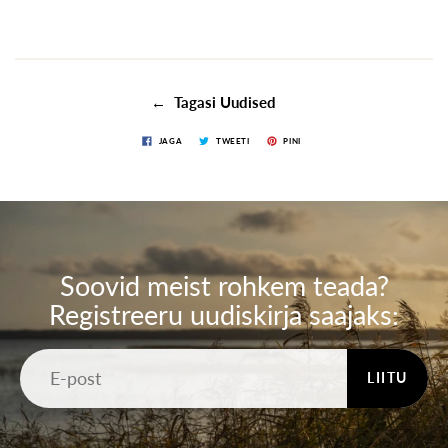
← Tagasi Uudised
JAGA
TWEETI
PINI
Soovid meist rohkem teada?
Registreeru uudiskirja saajaks:
LIITU