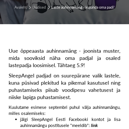
Avaleht
Uudised
Laste auhinnamäng - kujunda oma padi!
Uue õppeaasta auhinnamäng - joonista muster,
mida sooviksid näha oma padjal ja osaled
lastepadja loosimisel. Tähtaeg 5.9!
SleepAngel padjad on suurepärane valik lastele,
kuna püsivad plekitud ka pikemal kasutusel ning
puhastamiseks piisab voodipesu vahetusest ja
niiske lapiga puhastamisest.
Kuulutame esimese septembri puhul välja auhinnamängu,
milles osalemiseks:
jälgi SleepAngel Eesti Facebooki kontot ja lisa
auhinnamängu postitusele "meeldib":
link