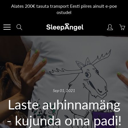
Skip
Alates 200€ tasuta transport Eesti piires ainult e-poe
to
ostudel
Content
Search
Sep 01, 2021
Laste auhinnamäng
- kujunda oma padi!