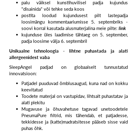
palu väiksel kunstihuvilisel padja kujundus
"disainida" või tehke seda koos
postita loodud kujundusest pilt lastepadja
loosimängu kommentaariumisse 5. septembriks -
soovi korral kasutada alusmaterjalina meie pilte:
link
kujunduse üles laadimise tähtaeg on 5. september,
padja loosime välja 6. septembril
Unikaalne tehnoloogia - lihtne puhastada ja alati
allergeenidest vaba
SleepAngel padjad on globaalselt tunnustatud
innovatsioon:
Patjadel puuduvad õmblusaugud, kuna nad on kokku
keevitatud
Toodete materjal on vastupidav, lihtsalt puhastatav ja
alati plekitu
Mugavuse ja õhuvahetuse tagavad unetoodetele
PneumaPure filtrid, mis tähendab, et patjadesse,
tekkidesse ja (katte)madratsitesse pääseb sisse vaid
puhas õhk.