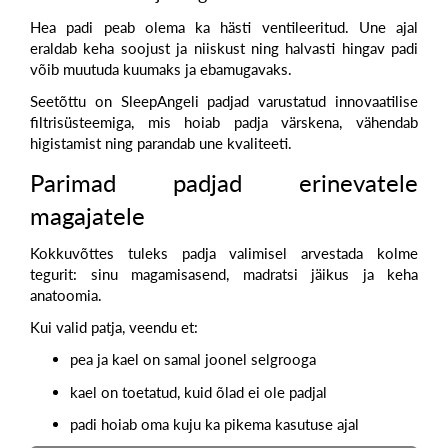
Hea padi peab olema ka hästi ventileeritud. Une ajal
eraldab keha soojust ja niiskust ning halvasti hingav padi
võib muutuda kuumaks ja ebamugavaks.
Seetõttu on SleepAngeli padjad varustatud innovaatilise
filtrisüsteemiga, mis hoiab padja värskena, vähendab
higistamist ning parandab une kvaliteeti.
Parimad padjad erinevatele
magajatele
Kokkuvõttes tuleks padja valimisel arvestada kolme
tegurit:
sinu
magamisasend, madratsi jäikus ja keha
anatoomia.
Kui valid patja, veendu et:
pea ja kael on samal joonel selgrooga
kael on toetatud, kuid õlad ei ole padjal
padi hoiab oma kuju ka pikema kasutuse ajal