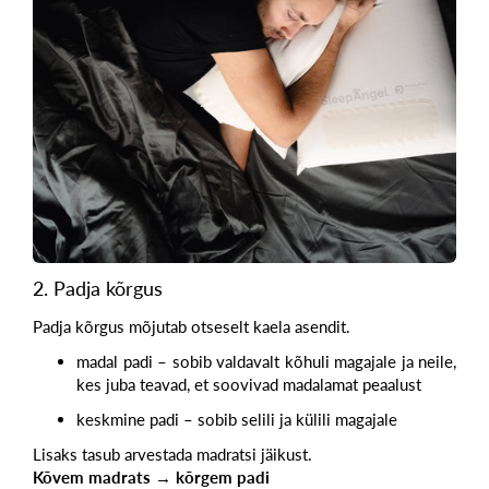
2. Padja kõrgus
Padja kõrgus mõjutab otseselt kaela asendit.
madal padi – sobib valdavalt kõhuli magajale ja neile,
kes juba teavad, et soovivad madalamat peaalust
keskmine padi – sobib selili ja külili magajale
Lisaks tasub arvestada madratsi jäikust.
Kõvem madrats → kõrgem padi