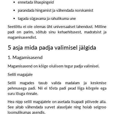
ennetada lihaspingeid
parandada hingamist ja vähendada norskamist
tagada sügavama ja rahulikuma une
Seetõttu ei ole olemas üht universaalset lahendust. M
illine
padi on parim
, sõltub sinu kehaehitusest, madratsist ja
magamisasendist.
5 asja mida padja valimisel jälgida
1. Magamisasend
Magamisasend on kõige olulisem tegur padja valimisel.
Selili magajale
Selili magades tasub valida madalam ja keskmise
pehmusega padi. Nii ei tõsta padi pead liiga kõrgele ega
suru lõuga rinnale.
Hea nipp selili magajatele on asetada
lisapadi põlvede alla
.
See aitab vähendada survet alaseljale ning hoiab selgroo
loomulikumas asendis.