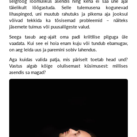
selgroog loomulikus asendis ning keha ei saa une ajal
täielikult lõõgastuda. Selle tulemusena kogunevad
lihaspinged, uni muutub rahutuks ja pikema aja jooksul
võivad tekkida ka tõsisemad probleemid – näiteks
jäsemete tuimus või puusaliigeste valud.
Seega tasub aeg-ajalt oma padi kriitilise pilguga üle
vaadata. Kui see ei hoia enam kuju või tundub ebamugav,
on aeg leida uus ja paremini sobiv lahendus.
Aga
kuidas valida patja, mis päriselt toetab head und?
Vastus algab kõige olulisemast küsimusest: millises
asendis sa magad?