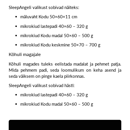
SleepAngeli valikust sobivad näiteks:
mäluvaht Kodu
50×60×11 cm
mikrokiud lastepadi 40×60 – 320 g
mikrokiud
Kodu madal
50×60 – 500 g
mikrokiud Kodu
keskmine
50×70 – 700 g
Kõhuli magajale
Kõhuli magades tuleks eelistada
madalat ja pehmet patja
.
Mida pehmem padi, seda loomulikum on keha asend ja
seda väiksem on pinge kaela piirkonnas.
SleepAngeli valikust sobivad hästi:
mikrokiud lastepadi 40×60 – 320 g
mikrokiud Kodu
madal
50×60 – 500 g