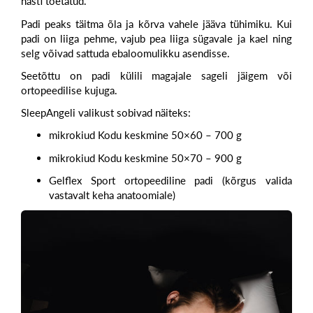
hästi toetatud.
Padi peaks täitma õla ja kõrva vahele jääva tühimiku. Kui
padi on liiga pehme, vajub pea liiga sügavale ja kael ning
selg võivad sattuda ebaloomulikku asendisse.
Seetõttu on
padi külili magajale
sageli jäigem või
ortopeedilise kujuga.
SleepAngeli valikust sobivad näiteks:
mikrokiud Kodu
keskmine
50×60 – 700 g
mikrokiud Kodu
keskmine
50×70 – 900 g
Gelflex Sport
ortopeediline padi (kõrgus valida
vastavalt keha anatoomiale)