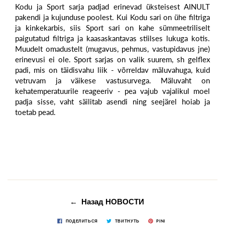
Kodu
ja
Sport
sarja padjad erinevad üksteisest AINULT
pakendi ja kujunduse poolest. Kui Kodu sari on ühe filtriga
ja kinkekarbis, siis Sport sari on kahe sümmeetriliselt
paigutatud filtriga ja kaasaskantavas stiilses lukuga kotis.
Muudelt omadustelt (mugavus, pehmus, vastupidavus jne)
erinevusi ei ole. Sport sarjas on valik suurem, sh
gelflex
padi
, mis on täidisvahu liik - võrreldav mäluvahuga, kuid
vetruvam ja väikese vastusurvega.
Mäluvaht
on
kehatemperatuurile reageeriv - pea vajub vajalikul moel
padja sisse, vaht säilitab asendi ning seejärel hoiab ja
toetab pead.
← Назад НОВОСТИ
ПОДЕЛИТЬСЯ
ТВИТНУТЬ
PINI