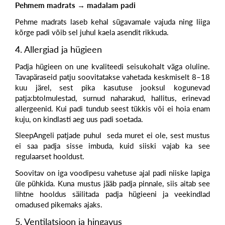
Pehmem madrats → madalam padi
Pehme madrats laseb kehal sügavamale vajuda ning liiga
kõrge padi võib sel juhul kaela asendit rikkuda.
4. Allergiad ja hügieen
Padja hügieen on une kvaliteedi seisukohalt väga oluline.
Tavapäraseid patju soovitatakse vahetada keskmiselt
8–18
kuu järel
, sest pika kasutuse jooksul kogunevad
patja:b
tolmulestad,
surnud naharakud,
hallitus,
erinevad
allergeenid.
Kui padi tundub seest tükkis või ei hoia enam
kuju, on kindlasti aeg uus padi soetada.
SleepAngeli patjade puhul seda muret ei ole, sest mustus
ei saa padja sisse imbuda, kuid siiski vajab ka see
regulaarset hooldust.
Soovitav on
iga voodipesu vahetuse ajal padi
niiske lapiga
üle pühkida.
Kuna mustus jääb padja pinnale, siis aitab see
lihtne hooldus säilitada padja hügieeni ja veekindlad
omadused pikemaks ajaks.
5. Ventilatsioon ja hingavus