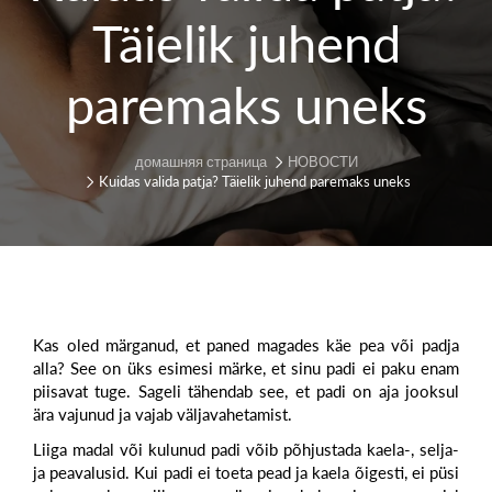
Täielik juhend
paremaks uneks
домашняя страница
НОВОСТИ
Kuidas valida patja? Täielik juhend paremaks uneks
Kas oled märganud, et paned magades käe pea või padja
alla? See on üks esimesi märke, et sinu padi ei paku enam
piisavat tuge. Sageli tähendab see, et padi on aja jooksul
ära vajunud ja vajab väljavahetamist.
Liiga madal või kulunud padi võib põhjustada kaela-, selja-
ja peavalusid. Kui padi ei toeta pead ja kaela õigesti, ei püsi